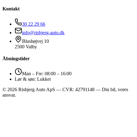
Kontakt
30 22 29 66
info@risbjerg-auto.dk
Blushøjvej 10
2500 Valby
Åbningstider
Man – Fre: 08:00 – 16:00
Lør & søn: Lukket
©
2026
Risbjerg Auto ApS — CVR: 42791148 — Din bil, vores
ansvar.