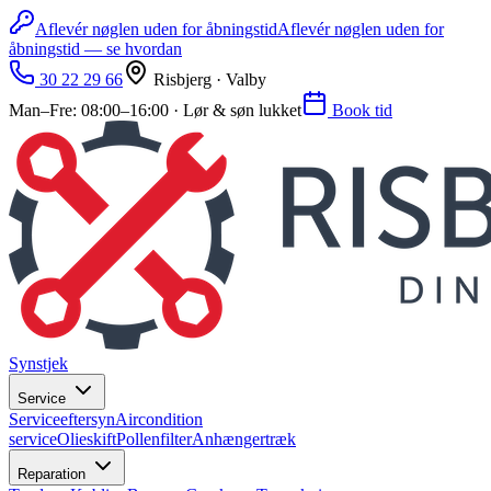
Aflevér nøglen uden for åbningstid
Aflevér nøglen uden for
åbningstid — se hvordan
30 22 29 66
Risbjerg · Valby
Man–Fre: 08:00–16:00 · Lør & søn lukket
Book tid
Synstjek
Service
Serviceeftersyn
Aircondition
service
Olieskift
Pollenfilter
Anhængertræk
Reparation