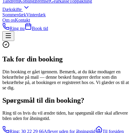
Tandrem
Kobling
Bremser
Gearkasse
Toppakning
Dækskifte
Sommerdæk
Vinterdæk
Om os
Kontakt
Ring nu
Book tid
Tak for din booking
Din booking er gået igennem. Bemærk, at du ikke modtager en
bekræftelse på mail — denne besked fungerer derfor som din
bekræftelse på, at bookingen er registreret hos os. Vi glæder os til at
se dig.
Spørgsmål til din booking?
Ring til os hvis du vil ændre tiden, har spørgsmål eller skal aflevere
bilen uden for åbningstid.
Ring: 30 22 29 66
Aflever uden for åbningstid
Til forsiden