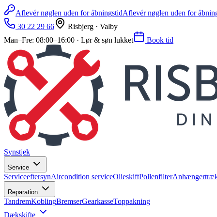
Aflevér nøglen uden for åbningstid
Aflevér nøglen uden for åbnin
30 22 29 66
Risbjerg · Valby
Man–Fre: 08:00–16:00 · Lør & søn lukket
Book tid
Synstjek
Service
Serviceeftersyn
Aircondition service
Olieskift
Pollenfilter
Anhængertræ
Reparation
Tandrem
Kobling
Bremser
Gearkasse
Toppakning
Dækskifte