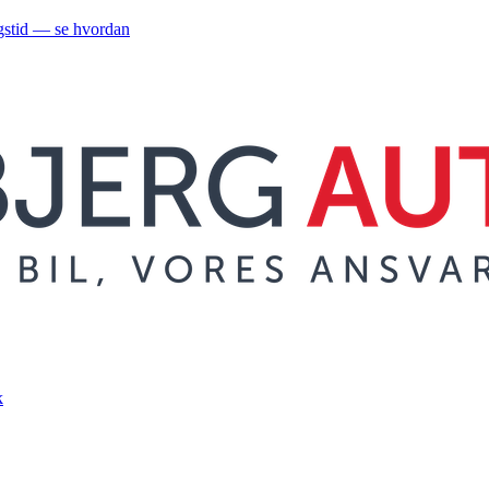
gstid — se hvordan
k