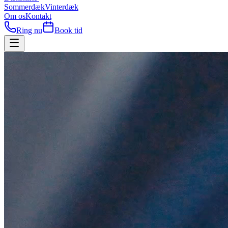
Sommerdæk
Vinterdæk
Om os
Kontakt
Ring nu
Book tid